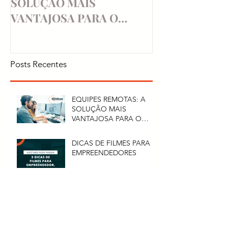
SOLUÇÃO MAIS
EMPREENDE
VANTAJOSA PARA O
CRESCIMENTO DA SUA
EMPRESA
Posts Recentes
EQUIPES REMOTAS: A
SOLUÇÃO MAIS
VANTAJOSA PARA O
CRESCIMENTO DA SUA
EMPRESA
DICAS DE FILMES PARA
EMPREENDEDORES
Ambiente ideal de
trabalho: saiba o que é
melhor para cada tipo de